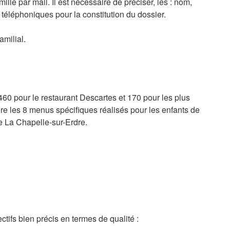
lle par mail. Il est nécessaire de préciser, les : nom,
S
téléphoniques pour la constitution du dossier.
0
C
amilial.
60 pour le restaurant Descartes et 170 pour les plus
ore les 8 menus spécifiques réalisés pour les enfants de
de La Chapelle-sur-Erdre.
R
e
tifs bien précis en termes de qualité :