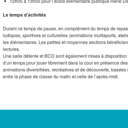
12h05 à 13h50 pour l’école élémentaire publique René D
Le temps d’activités
Durant ce temps de pause, en complément du temps de repas, l
ludiques, sportives et culturelles (animations multisports, ateli
les élémentaires. Les petites et moyennes sections bénéficient
lectures.
Une salle détente et BCD sont également mises à disposition po
d’un temps pour jouer librement dans la cour en présence de
animations diversifiées, récréatives et de découverte, basées s
entre la phase de classe du matin et celle de l’après-midi.