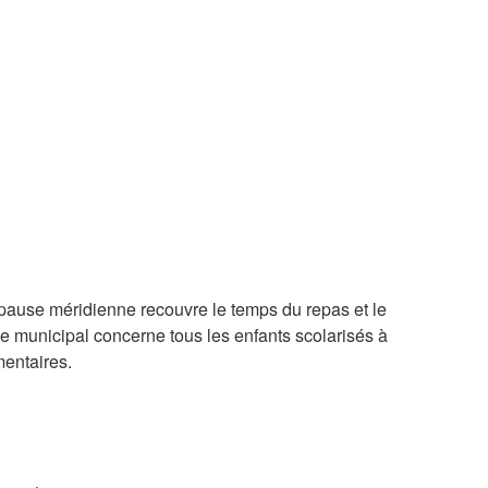
des tout-petits
ances des tout-petits
 pause méridienne recouvre le temps du repas et le
ce municipal concerne tous les enfants scolarisés à
mentaires.