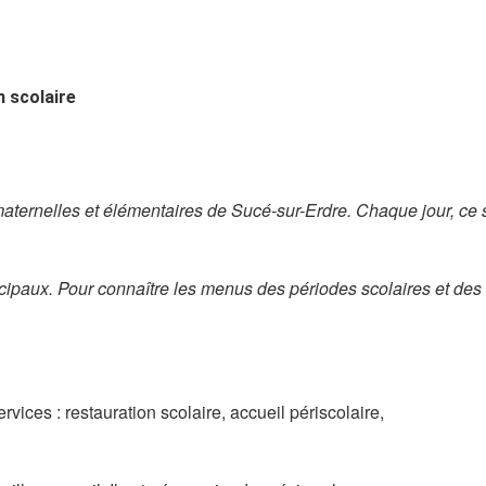
 scolaire
aternelles et élémentaires de Sucé-sur-Erdre. Chaque jour, ce
icipaux. Pour con
naître les menus des périodes scolaires et des
ervices : restauration scolaire, accueil périscolaire,
D
25