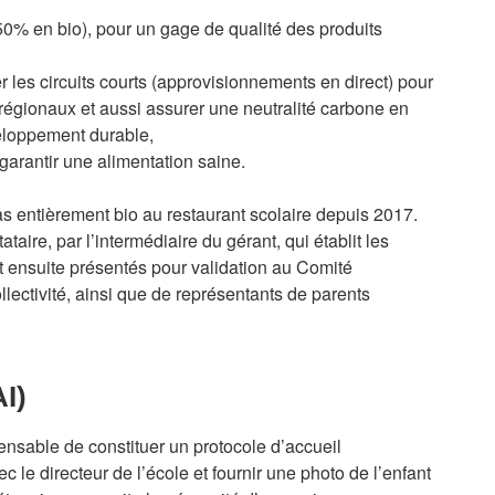
 50% en bio), pour un gage de qualité des produits
L
 les circuits courts (approvisionnements en direct) pour
C
t régionaux et aussi assurer une neutralité carbone en
veloppement durable,
M
r garantir une alimentation saine.
s
pas entièrement bio au restaurant scolaire depuis 2017.
M
taire, par l’intermédiaire du gérant, qui établit les
 ensuite présentés pour validation au Comité
llectivité, ainsi que de représentants de parents
AI)
spensable de constituer un protocole d’accueil
c le directeur de l’école et fournir une photo de l’enfant