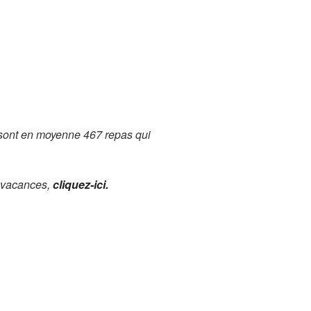
 sont en moyenne 467 repas qui
 vacances,
cliquez-ici.
CONTACT
irection Famille
 Rue de la Mairie 44240