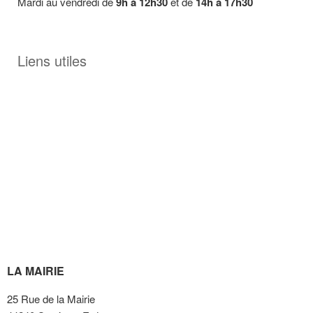
Mardi au vendredi de
9h à 12h30
et de
14h à 17h30
Liens utiles
Inscription sur les listes électorales en ligne
Recensement citoyen obligatoire
Journée Défense et Citoyenneté
Démarche vote par procuration
LA MAIRIE
25 Rue de la Mairie