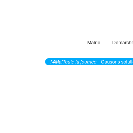
Mairie
Démarch
14
Mai
Toute la journée
Causons soluti