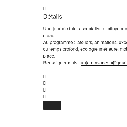
Détails
Une journée inter-associative et citoyen
d’eau .
Au programme : ateliers, animations, expos
du temps profond, écologie intérieure, mobi
place.
Renseignements :
unjardinsuceen@gmai