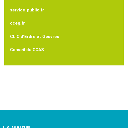
service-public.fr
cceg.fr
CLIC d’Erdre et Gesvres
Conseil du CCAS
LA MAIRIE