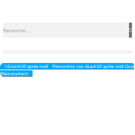
13
Juin
4:00 après-midi
Rencontrez vos élus
4:00 après-midi
Quai
Bliesransbach